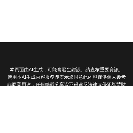
本頁面由AI生成，可能會發生錯誤。請查核重要資訊。
使用本AI生成內容服務即表示您同意此內容僅供個人參考
非商業用途，任何轉載分享皆不得違反法律或侵犯智慧財
產權，且您了解輸出內容可能不準確，所有爭議全曜財經
資訊股份有限公司保有最終解釋權
Copyright © 2025 CMoney Corporation. All rights
reserved.
|
隱私權政策