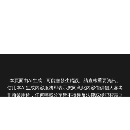
本頁面由AI生成，可能會發生錯誤。請查核重要資訊。
使用本AI生成內容服務即表示您同意此內容僅供個人參考
非商業用途，任何轉載分享皆不得違反法律或侵犯智慧財
產權，且您了解輸出內容可能不準確，所有爭議全曜財經
資訊股份有限公司保有最終解釋權
Copyright © 2025 CMoney Corporation. All rights