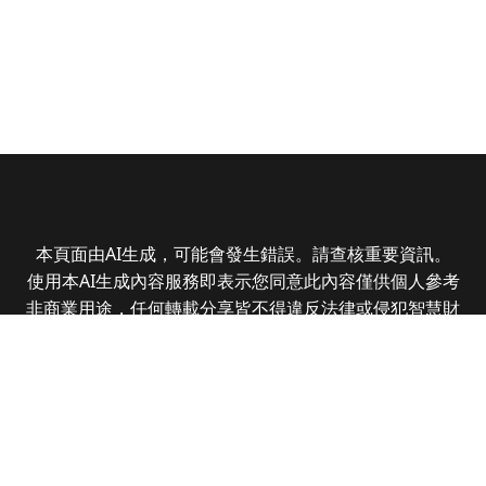
本頁面由AI生成，可能會發生錯誤。請查核重要資訊。
使用本AI生成內容服務即表示您同意此內容僅供個人參考
非商業用途，任何轉載分享皆不得違反法律或侵犯智慧財
產權，且您了解輸出內容可能不準確，所有爭議全曜財經
資訊股份有限公司保有最終解釋權
Copyright © 2025 CMoney Corporation. All rights
reserved.
|
隱私權政策