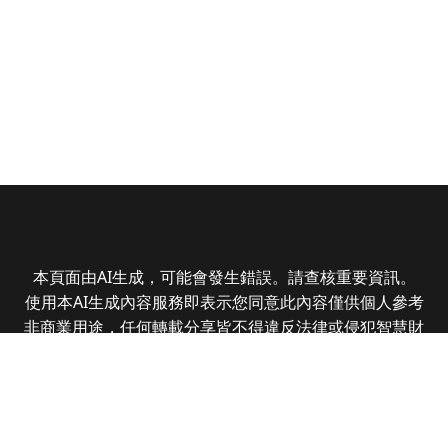
本頁面由AI生成，可能會發生錯誤。請查核重要資訊。
使用本AI生成內容服務即表示您同意此內容僅供個人參考
非商業用途，任何轉載分享皆不得違反法律或侵犯智慧財
產權，且您了解輸出內容可能不準確，所有爭議全曜財經
資訊股份有限公司保有最終解釋權
Copyright © 2025 CMoney Corporation. All rights