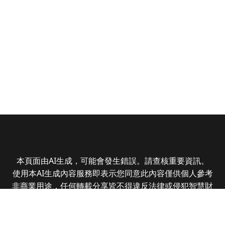
本頁面由AI生成，可能會發生錯誤。請查核重要資訊。
使用本AI生成內容服務即表示您同意此內容僅供個人參考
非商業用途，任何轉載分享皆不得違反法律或侵犯智慧財
產權，且您了解輸出內容可能不準確，所有爭議全曜財經
資訊股份有限公司保有最終解釋權