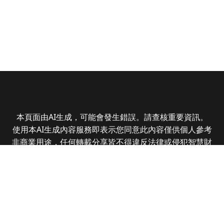
本頁面由AI生成，可能會發生錯誤。請查核重要資訊。
使用本AI生成內容服務即表示您同意此內容僅供個人參考
非商業用途，任何轉載分享皆不得違反法律或侵犯智慧財
產權，且您了解輸出內容可能不準確，所有爭議全曜財經
資訊股份有限公司保有最終解釋權
Copyright © 2025 CMoney Corporation. All rights
reserved.
|
隱私權政策