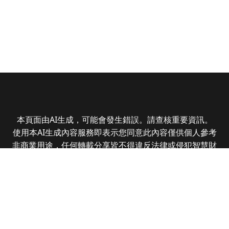
本頁面由AI生成，可能會發生錯誤。請查核重要資訊。
使用本AI生成內容服務即表示您同意此內容僅供個人參考
非商業用途，任何轉載分享皆不得違反法律或侵犯智慧財
產權，且您了解輸出內容可能不準確，所有爭議全曜財經
資訊股份有限公司保有最終解釋權
Copyright © 2025 CMoney Corporation. All rights
reserved.
|
隱私權政策