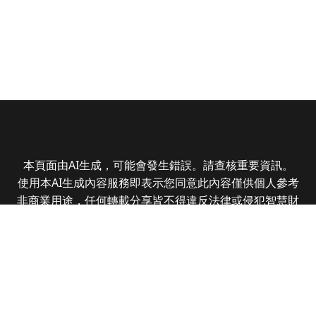
本頁面由AI生成，可能會發生錯誤。請查核重要資訊。
使用本AI生成內容服務即表示您同意此內容僅供個人參考
非商業用途，任何轉載分享皆不得違反法律或侵犯智慧財
產權，且您了解輸出內容可能不準確，所有爭議全曜財經
資訊股份有限公司保有最終解釋權
Copyright © 2025 CMoney Corporation. All rights
reserved.
|
隱私權政策