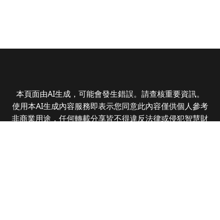
本頁面由AI生成，可能會發生錯誤。請查核重要資訊。
使用本AI生成內容服務即表示您同意此內容僅供個人參考
非商業用途，任何轉載分享皆不得違反法律或侵犯智慧財
產權，且您了解輸出內容可能不準確，所有爭議全曜財經
資訊股份有限公司保有最終解釋權
Copyright © 2025 CMoney Corporation. All rights
reserved.
|
隱私權政策