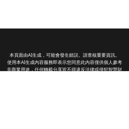
本頁面由AI生成，可能會發生錯誤。請查核重要資訊。
使用本AI生成內容服務即表示您同意此內容僅供個人參考
非商業用途，任何轉載分享皆不得違反法律或侵犯智慧財
產權，且您了解輸出內容可能不準確，所有爭議全曜財經
資訊股份有限公司保有最終解釋權
Copyright © 2025 CMoney Corporation. All rights
reserved.
|
隱私權政策