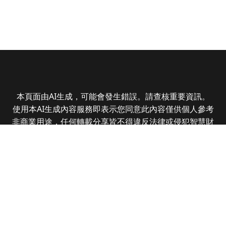
本頁面由AI生成，可能會發生錯誤。請查核重要資訊。
使用本AI生成內容服務即表示您同意此內容僅供個人參考
非商業用途，任何轉載分享皆不得違反法律或侵犯智慧財
產權，且您了解輸出內容可能不準確，所有爭議全曜財經
資訊股份有限公司保有最終解釋權
Copyright © 2025 CMoney Corporation. All rights
reserved.
|
隱私權政策