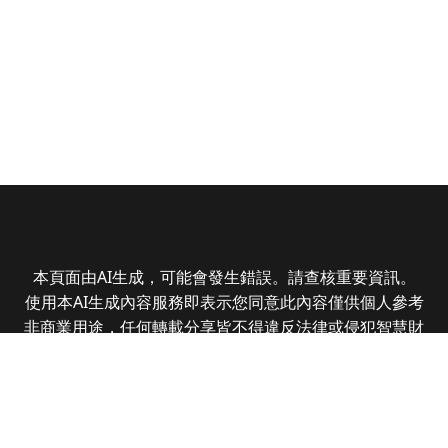
本頁面由AI生成，可能會發生錯誤。請查核重要資訊。
使用本AI生成內容服務即表示您同意此內容僅供個人參考
非商業用途，任何轉載分享皆不得違反法律或侵犯智慧財
產權，且您了解輸出內容可能不準確，所有爭議全曜財經
資訊股份有限公司保有最終解釋權
Copyright © 2025 CMoney Corporation. All rights