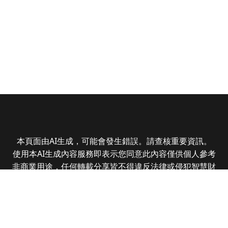
本頁面由AI生成，可能會發生錯誤。請查核重要資訊。
使用本AI生成內容服務即表示您同意此內容僅供個人參考
非商業用途，任何轉載分享皆不得違反法律或侵犯智慧財
產權，且您了解輸出內容可能不準確，所有爭議全曜財經
資訊股份有限公司保有最終解釋權
Copyright © 2025 CMoney Corporation. All rights