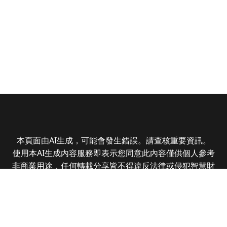
本頁面由AI生成，可能會發生錯誤。請查核重要資訊。
使用本AI生成內容服務即表示您同意此內容僅供個人參考
非商業用途，任何轉載分享皆不得違反法律或侵犯智慧財
產權，且您了解輸出內容可能不準確，所有爭議全曜財經
資訊股份有限公司保有最終解釋權
Copyright © 2025 CMoney Corporation. All rights