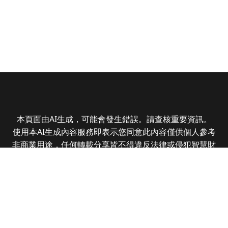
本頁面由AI生成，可能會發生錯誤。請查核重要資訊。
使用本AI生成內容服務即表示您同意此內容僅供個人參考
非商業用途，任何轉載分享皆不得違反法律或侵犯智慧財
產權，且您了解輸出內容可能不準確，所有爭議全曜財經
資訊股份有限公司保有最終解釋權
Copyright © 2025 CMoney Corporation. All rights
reserved.
|
隱私權政策