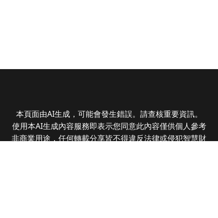
本頁面由AI生成，可能會發生錯誤。請查核重要資訊。
使用本AI生成內容服務即表示您同意此內容僅供個人參考
非商業用途，任何轉載分享皆不得違反法律或侵犯智慧財
產權，且您了解輸出內容可能不準確，所有爭議全曜財經
資訊股份有限公司保有最終解釋權
Copyright © 2025 CMoney Corporation. All rights
reserved.
|
隱私權政策