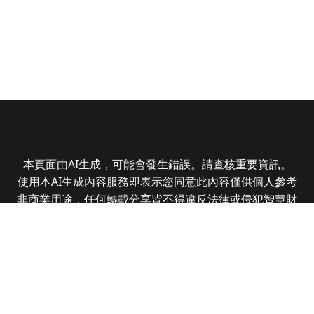
本頁面由AI生成，可能會發生錯誤。請查核重要資訊。
使用本AI生成內容服務即表示您同意此內容僅供個人參考
非商業用途，任何轉載分享皆不得違反法律或侵犯智慧財
產權，且您了解輸出內容可能不準確，所有爭議全曜財經
資訊股份有限公司保有最終解釋權
Copyright © 2025 CMoney Corporation. All rights
reserved.
|
隱私權政策