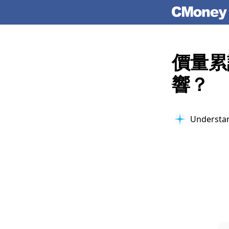
價量累
響？
Building c