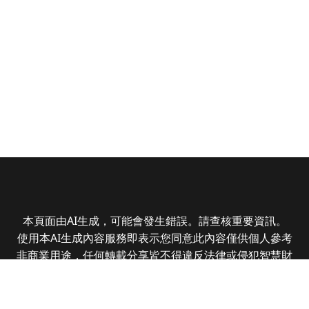
本頁面由AI生成，可能會發生錯誤。請查核重要資訊。
使用本AI生成內容服務即表示您同意此內容僅供個人參考
非商業用途，任何轉載分享皆不得違反法律或侵犯智慧財
產權，且您了解輸出內容可能不準確，所有爭議全曜財經
資訊股份有限公司保有最終解釋權