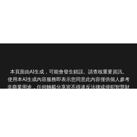
本頁面由AI生成，可能會發生錯誤。請查核重要資訊。
使用本AI生成內容服務即表示您同意此內容僅供個人參考
非商業用途，任何轉載分享皆不得違反法律或侵犯智慧財
產權，且您了解輸出內容可能不準確，所有爭議全曜財經
資訊股份有限公司保有最終解釋權
Copyright © 2025 CMoney Corporation. All rights
reserved.
|
隱私權政策