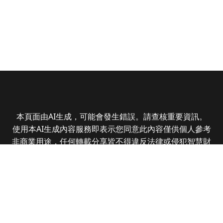
本頁面由AI生成，可能會發生錯誤。請查核重要資訊。
使用本AI生成內容服務即表示您同意此內容僅供個人參考
非商業用途，任何轉載分享皆不得違反法律或侵犯智慧財
產權，且您了解輸出內容可能不準確，所有爭議全曜財經
資訊股份有限公司保有最終解釋權
Copyright © 2025 CMoney Corporation. All rights
reserved.
|
隱私權政策