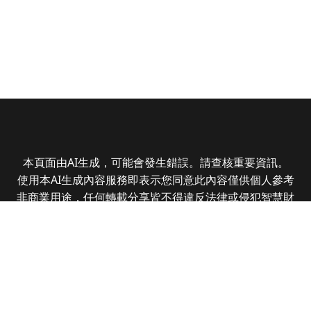
本頁面由AI生成，可能會發生錯誤。請查核重要資訊。
使用本AI生成內容服務即表示您同意此內容僅供個人參考
非商業用途，任何轉載分享皆不得違反法律或侵犯智慧財
產權，且您了解輸出內容可能不準確，所有爭議全曜財經
資訊股份有限公司保有最終解釋權
Copyright © 2025 CMoney Corporation. All rights
reserved.
|
隱私權政策