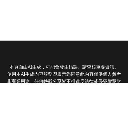
本頁面由AI生成，可能會發生錯誤。請查核重要資訊。
使用本AI生成內容服務即表示您同意此內容僅供個人參考
非商業用途，任何轉載分享皆不得違反法律或侵犯智慧財
產權，且您了解輸出內容可能不準確，所有爭議全曜財經
資訊股份有限公司保有最終解釋權
Copyright © 2025 CMoney Corporation. All rights
reserved.
|
隱私權政策