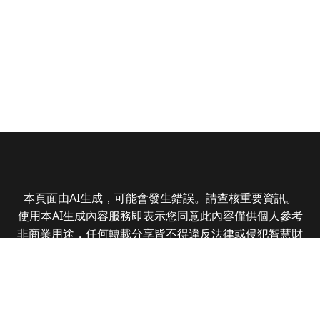
本頁面由AI生成，可能會發生錯誤。請查核重要資訊。
使用本AI生成內容服務即表示您同意此內容僅供個人參考
非商業用途，任何轉載分享皆不得違反法律或侵犯智慧財
產權，且您了解輸出內容可能不準確，所有爭議全曜財經
資訊股份有限公司保有最終解釋權
Copyright © 2025 CMoney Corporation. All rights