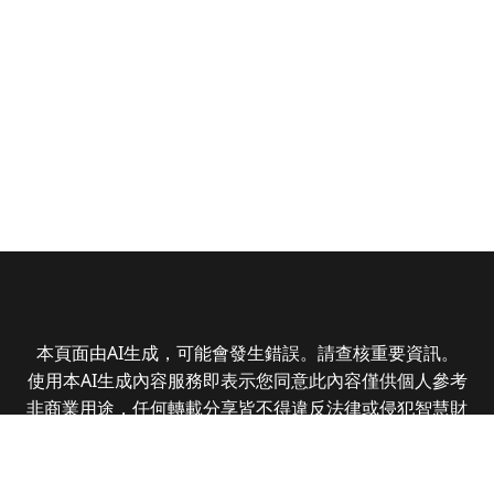
本頁面由AI生成，可能會發生錯誤。請查核重要資訊。
使用本AI生成內容服務即表示您同意此內容僅供個人參考
非商業用途，任何轉載分享皆不得違反法律或侵犯智慧財
產權，且您了解輸出內容可能不準確，所有爭議全曜財經
資訊股份有限公司保有最終解釋權