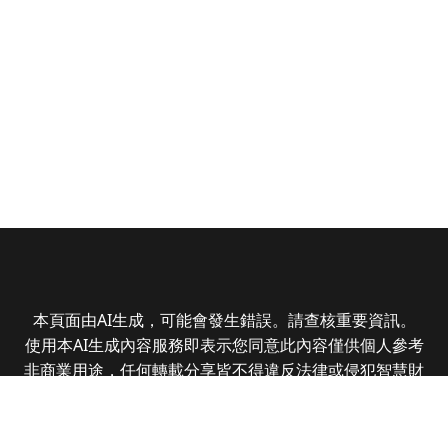
本頁面由AI生成，可能會發生錯誤。請查核重要資訊。
使用本AI生成內容服務即表示您同意此內容僅供個人參考
非商業用途，任何轉載分享皆不得違反法律或侵犯智慧財
產權，且您了解輸出內容可能不準確，所有爭議全曜財經
資訊股份有限公司保有最終解釋權