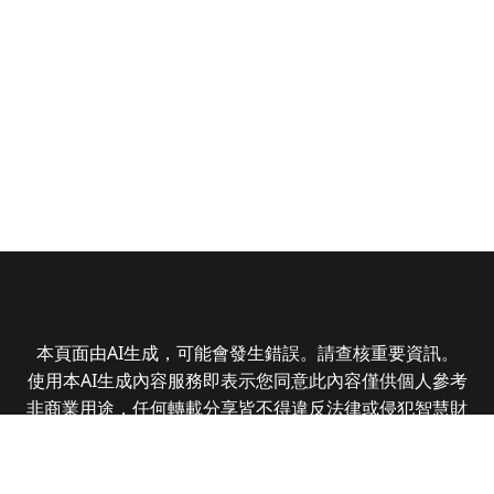
本頁面由AI生成，可能會發生錯誤。請查核重要資訊。
使用本AI生成內容服務即表示您同意此內容僅供個人參考
非商業用途，任何轉載分享皆不得違反法律或侵犯智慧財
產權，且您了解輸出內容可能不準確，所有爭議全曜財經
資訊股份有限公司保有最終解釋權