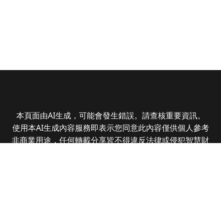
本頁面由AI生成，可能會發生錯誤。請查核重要資訊。
使用本AI生成內容服務即表示您同意此內容僅供個人參考
非商業用途，任何轉載分享皆不得違反法律或侵犯智慧財
產權，且您了解輸出內容可能不準確，所有爭議全曜財經
資訊股份有限公司保有最終解釋權
Copyright © 2025 CMoney Corporation. All rights
reserved.
|
隱私權政策