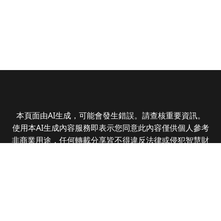
本頁面由AI生成，可能會發生錯誤。請查核重要資訊。
使用本AI生成內容服務即表示您同意此內容僅供個人參考
非商業用途，任何轉載分享皆不得違反法律或侵犯智慧財
產權，且您了解輸出內容可能不準確，所有爭議全曜財經
資訊股份有限公司保有最終解釋權
Copyright © 2025 CMoney Corporation. All rights
reserved.
|
隱私權政策