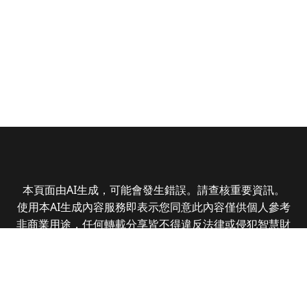
本頁面由AI生成，可能會發生錯誤。請查核重要資訊。
使用本AI生成內容服務即表示您同意此內容僅供個人參考
非商業用途，任何轉載分享皆不得違反法律或侵犯智慧財
產權，且您了解輸出內容可能不準確，所有爭議全曜財經
資訊股份有限公司保有最終解釋權
Copyright © 2025 CMoney Corporation. All rights