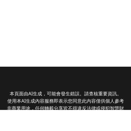
本頁面由AI生成，可能會發生錯誤。請查核重要資訊。
使用本AI生成內容服務即表示您同意此內容僅供個人參考
非商業用途，任何轉載分享皆不得違反法律或侵犯智慧財
產權，且您了解輸出內容可能不準確，所有爭議全曜財經
資訊股份有限公司保有最終解釋權