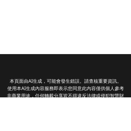
本頁面由AI生成，可能會發生錯誤。請查核重要資訊。
使用本AI生成內容服務即表示您同意此內容僅供個人參考
非商業用途，任何轉載分享皆不得違反法律或侵犯智慧財
產權，且您了解輸出內容可能不準確，所有爭議全曜財經
資訊股份有限公司保有最終解釋權
Copyright © 2025 CMoney Corporation. All rights