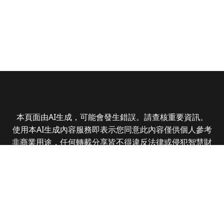
本頁面由AI生成，可能會發生錯誤。請查核重要資訊。
使用本AI生成內容服務即表示您同意此內容僅供個人參考
非商業用途，任何轉載分享皆不得違反法律或侵犯智慧財
產權，且您了解輸出內容可能不準確，所有爭議全曜財經
資訊股份有限公司保有最終解釋權
Copyright © 2025 CMoney Corporation. All rights
reserved.
|
隱私權政策