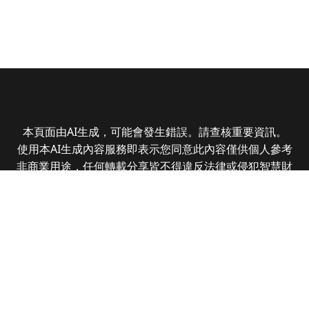
本頁面由AI生成，可能會發生錯誤。請查核重要資訊。
使用本AI生成內容服務即表示您同意此內容僅供個人參考
非商業用途，任何轉載分享皆不得違反法律或侵犯智慧財
產權，且您了解輸出內容可能不準確，所有爭議全曜財經
資訊股份有限公司保有最終解釋權
Copyright © 2025 CMoney Corporation. All rights
reserved.
|
隱私權政策