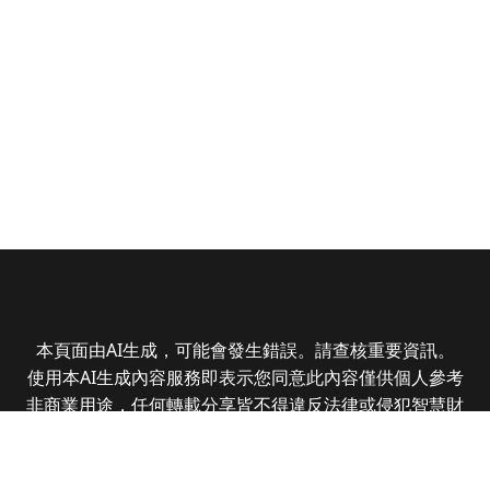
本頁面由AI生成，可能會發生錯誤。請查核重要資訊。
使用本AI生成內容服務即表示您同意此內容僅供個人參考
非商業用途，任何轉載分享皆不得違反法律或侵犯智慧財
產權，且您了解輸出內容可能不準確，所有爭議全曜財經
資訊股份有限公司保有最終解釋權