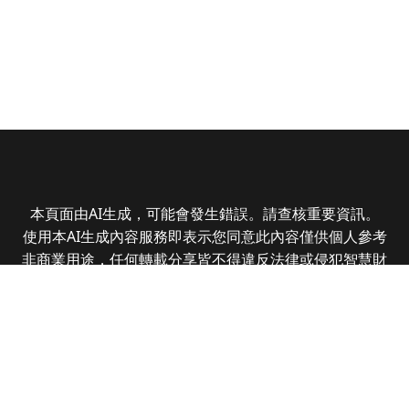
本頁面由AI生成，可能會發生錯誤。請查核重要資訊。
使用本AI生成內容服務即表示您同意此內容僅供個人參考
非商業用途，任何轉載分享皆不得違反法律或侵犯智慧財
產權，且您了解輸出內容可能不準確，所有爭議全曜財經
資訊股份有限公司保有最終解釋權
Copyright © 2025 CMoney Corporation. All rights
reserved.
|
隱私權政策