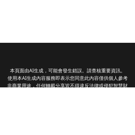
本頁面由AI生成，可能會發生錯誤。請查核重要資訊。
使用本AI生成內容服務即表示您同意此內容僅供個人參考
非商業用途，任何轉載分享皆不得違反法律或侵犯智慧財
產權，且您了解輸出內容可能不準確，所有爭議全曜財經
資訊股份有限公司保有最終解釋權
Copyright © 2025 CMoney Corporation. All rights
reserved.
|
隱私權政策