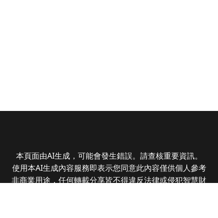
本頁面由AI生成，可能會發生錯誤。請查核重要資訊。
使用本AI生成內容服務即表示您同意此內容僅供個人參考
非商業用途，任何轉載分享皆不得違反法律或侵犯智慧財
產權，且您了解輸出內容可能不準確，所有爭議全曜財經
資訊股份有限公司保有最終解釋權