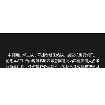
本頁面由AI生成，可能會發生錯誤。請查核重要資訊。
使用本AI生成內容服務即表示您同意此內容僅供個人參考
非商業用途，任何轉載分享皆不得違反法律或侵犯智慧財
產權，且您了解輸出內容可能不準確，所有爭議全曜財經
資訊股份有限公司保有最終解釋權
Copyright © 2025 CMoney Corporation. All rights
reserved.
|
隱私權政策