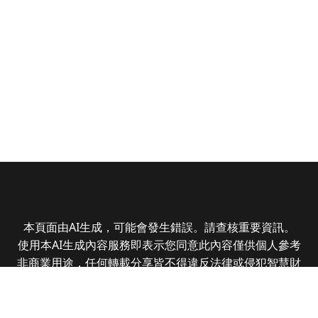
本頁面由AI生成，可能會發生錯誤。請查核重要資訊。
使用本AI生成內容服務即表示您同意此內容僅供個人參考
非商業用途，任何轉載分享皆不得違反法律或侵犯智慧財
產權，且您了解輸出內容可能不準確，所有爭議全曜財經
資訊股份有限公司保有最終解釋權