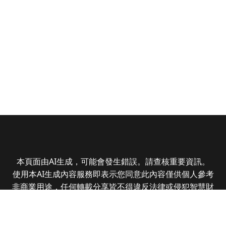
本頁面由AI生成，可能會發生錯誤。請查核重要資訊。
使用本AI生成內容服務即表示您同意此內容僅供個人參考
非商業用途，任何轉載分享皆不得違反法律或侵犯智慧財
產權，且您了解輸出內容可能不準確，所有爭議全曜財經
資訊股份有限公司保有最終解釋權