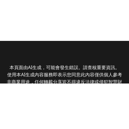
本頁面由AI生成，可能會發生錯誤。請查核重要資訊。
使用本AI生成內容服務即表示您同意此內容僅供個人參考
非商業用途，任何轉載分享皆不得違反法律或侵犯智慧財
產權，且您了解輸出內容可能不準確，所有爭議全曜財經
資訊股份有限公司保有最終解釋權
Copyright © 2025 CMoney Corporation. All rights
reserved.
|
隱私權政策