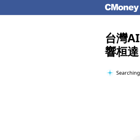
台灣A
響桓達 
Searching 