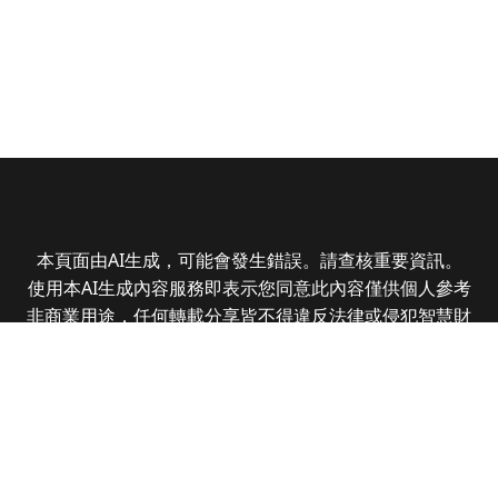
本頁面由AI生成，可能會發生錯誤。請查核重要資訊。
使用本AI生成內容服務即表示您同意此內容僅供個人參考
非商業用途，任何轉載分享皆不得違反法律或侵犯智慧財
產權，且您了解輸出內容可能不準確，所有爭議全曜財經
資訊股份有限公司保有最終解釋權
Copyright © 2025 CMoney Corporation. All rights
reserved.
|
隱私權政策