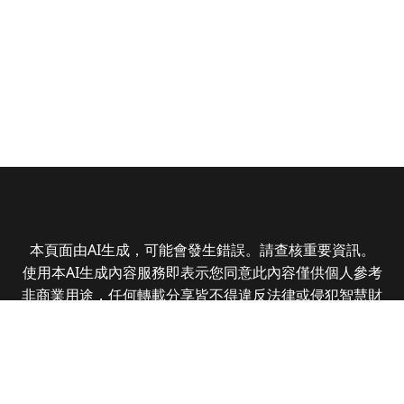
本頁面由AI生成，可能會發生錯誤。請查核重要資訊。
使用本AI生成內容服務即表示您同意此內容僅供個人參考
非商業用途，任何轉載分享皆不得違反法律或侵犯智慧財
產權，且您了解輸出內容可能不準確，所有爭議全曜財經
資訊股份有限公司保有最終解釋權
Copyright © 2025 CMoney Corporation. All rights