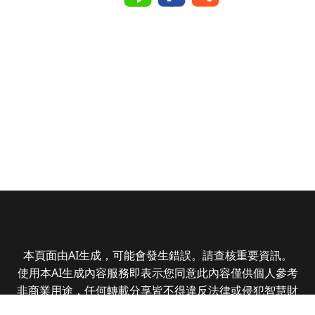
本頁面由AI生成，可能會發生錯誤。請查核重要資訊。
使用本AI生成內容服務即表示您同意此內容僅供個人參考
非商業用途，任何轉載分享皆不得違反法律或侵犯智慧財
產權，且您了解輸出內容可能不準確，所有爭議全曜財經