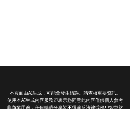
本頁面由AI生成，可能會發生錯誤。請查核重要資訊。
使用本AI生成內容服務即表示您同意此內容僅供個人參考
非商業用途，任何轉載分享皆不得違反法律或侵犯智慧財
產權，且您了解輸出內容可能不準確，所有爭議全曜財經
資訊股份有限公司保有最終解釋權