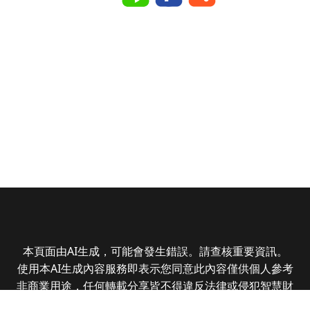
本頁面由AI生成，可能會發生錯誤。請查核重要資訊。
使用本AI生成內容服務即表示您同意此內容僅供個人參考
非商業用途，任何轉載分享皆不得違反法律或侵犯智慧財
產權，且您了解輸出內容可能不準確，所有爭議全曜財經