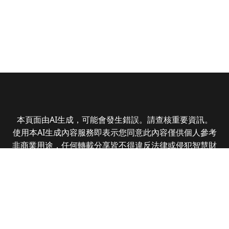
本頁面由AI生成，可能會發生錯誤。請查核重要資訊。
使用本AI生成內容服務即表示您同意此內容僅供個人參考
非商業用途，任何轉載分享皆不得違反法律或侵犯智慧財
產權，且您了解輸出內容可能不準確，所有爭議全曜財經
資訊股份有限公司保有最終解釋權
Copyright © 2025 CMoney Corporation. All rights
reserved.
|
隱私權政策