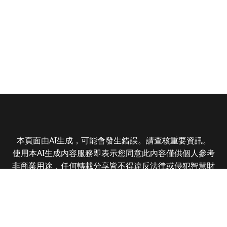
本頁面由AI生成，可能會發生錯誤。請查核重要資訊。
使用本AI生成內容服務即表示您同意此內容僅供個人參考
非商業用途，任何轉載分享皆不得違反法律或侵犯智慧財
產權，且您了解輸出內容可能不準確，所有爭議全曜財經
資訊股份有限公司保有最終解釋權
Copyright © 2025 CMoney Corporation. All rights